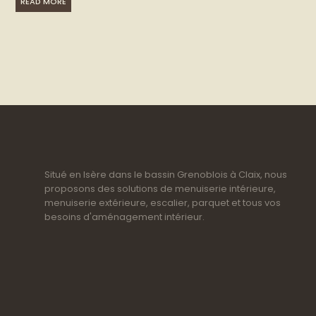
READ MORE
Situé en Isère dans le bassin Grenoblois à Claix, nous
proposons des solutions de menuiserie intérieure,
menuiserie extérieure, escalier, parquet et tous vos
besoins d'aménagement intérieur.