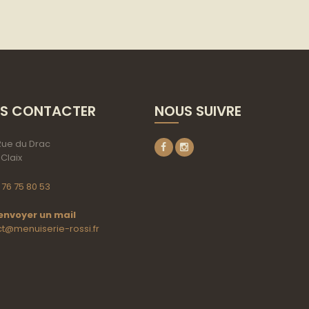
S CONTACTER
NOUS SUIVRE
 Rue du Drac
Claix
 76 75 80 53
envoyer un mail
t@menuiserie-rossi.fr