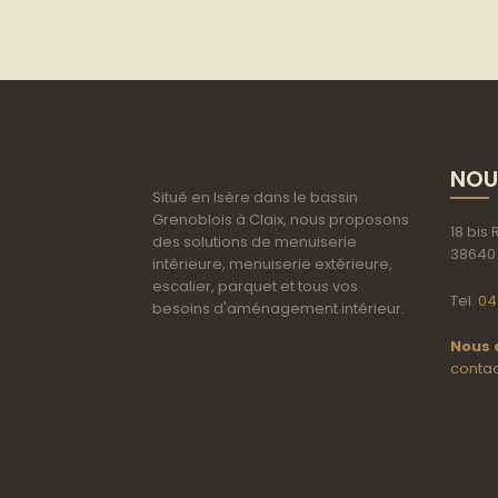
NOU
Situé en Isère dans le bassin
Grenoblois à Claix, nous proposons
18 bis
des solutions de menuiserie
38640 
intérieure, menuiserie extérieure,
escalier, parquet et tous vos
Tel.
04
besoins d'aménagement intérieur.
Nous 
contac