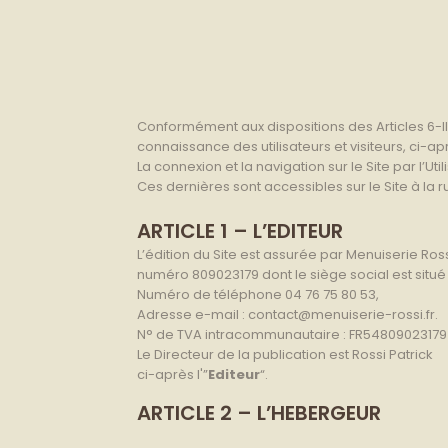
Conformément aux dispositions des Articles 6-III 
connaissance des utilisateurs et visiteurs, ci-apr
La connexion et la navigation sur le Site par l’
Ces dernières sont accessibles sur le Site à la 
ARTICLE 1 – L’EDITEUR
L’édition du Site est assurée par Menuiserie R
numéro 809023179 dont le siège social est situ
Numéro de téléphone 04 76 75 80 53,
Adresse e-mail : contact@menuiserie-rossi.fr.
N° de TVA intracommunautaire : FR54809023179
Le Directeur de la publication est Rossi Patrick
ci-après l'”
Editeur
“.
ARTICLE 2 – L’HEBERGEUR