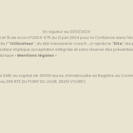
En vigueur au 01/01/2024
et 19 de la Loi n°2004-575 du 21 juin 2004 pour la Confiance dans l’éco
ès l””
Utilisateur
“, du site menuiserie-rossi.fr , ci-après le “
Site
“, le
Utilisateur implique acceptation intégrale et sans réserve des présente
rubrique «
Mentions légales
».
ossi SARL au capital de 40000 euros, immatriculée au Registre du Co
é au 260 RTE DU POINT DU JOUR, 38210 VOUREY,