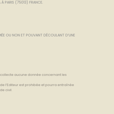
 À PARIS (75013) FRANCE.
AMMÉE OU NON ET POUVANT DÉCOULANT D’UNE
ne collecte aucune donnée concernant les
n de l’Editeur est prohibée et pourra entraînée
e civil.