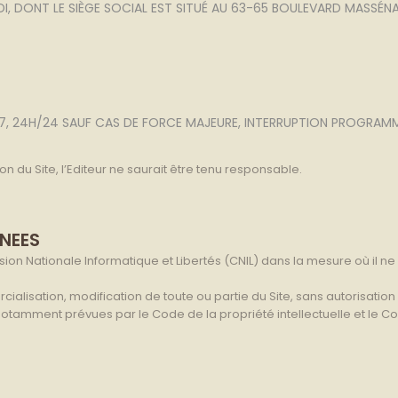
DI, DONT LE SIÈGE SOCIAL EST SITUÉ AU 63-65 BOULEVARD MASSÉNA
7J/7, 24H/24 SAUF CAS DE FORCE MAJEURE, INTERRUPTION PROGR
n du Site, l’Editeur ne saurait être tenu responsable.
NNEES
sion Nationale Informatique et Libertés (CNIL) dans la mesure où il 
rcialisation, modification de toute ou partie du Site, sans autorisatio
 notamment prévues par le Code de la propriété intellectuelle et le Cod