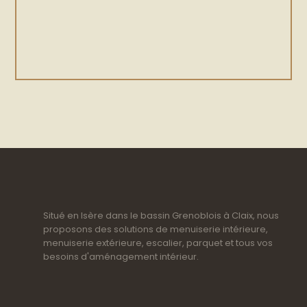
Situé en Isère dans le bassin Grenoblois à Claix, nous
proposons des solutions de menuiserie intérieure,
menuiserie extérieure, escalier, parquet et tous vos
besoins d'aménagement intérieur.